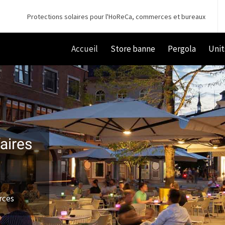
Protections solaires pour l'HoReCa, commerces et bureaux
Accueil
Store banne
Pergola
Unit
aires
rces