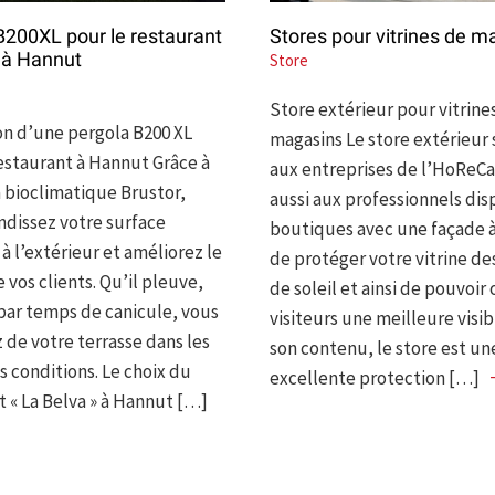
B200XL pour le restaurant
Stores pour vitrines de m
 à Hannut
Store
Store extérieur pour vitrine
ion d’une pergola B200 XL
magasins Le store extérieur 
estaurant à Hannut Grâce à
aux entreprises de l’HoReCa
a bioclimatique Brustor,
aussi aux professionnels di
ndissez votre surface
boutiques avec une façade à 
à l’extérieur et améliorez le
de protéger votre vitrine de
 vos clients. Qu’il pleuve,
de soleil et ainsi de pouvoir o
par temps de canicule, vous
visiteurs une meilleure visib
 de votre terrasse dans les
son contenu, le store est un
s conditions. Le choix du
excellente protection […]
t « La Belva » à Hannut […]