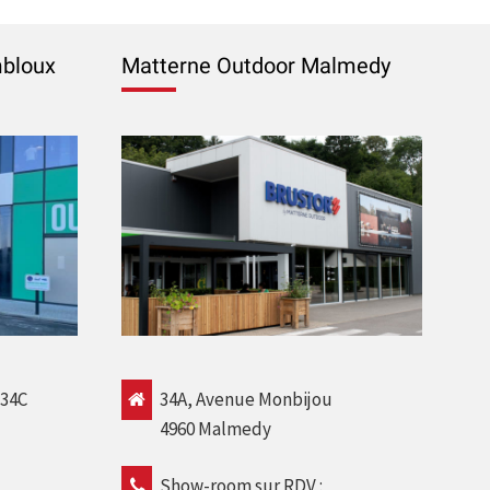
bloux
Matterne Outdoor Malmedy
 34C
34A, Avenue Monbijou
4960 Malmedy
Show-room sur RDV :