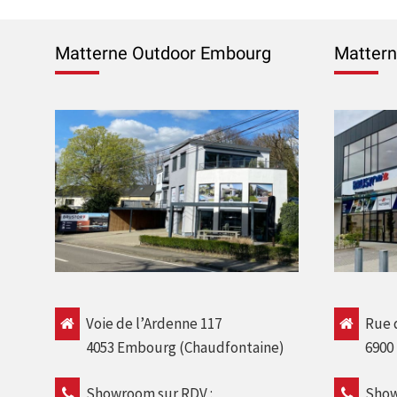
Matterne Outdoor Embourg
Mattern
Voie de l’Ardenne 117
Rue d
4053 Embourg (Chaudfontaine)
6900
Showroom sur RDV :
Show