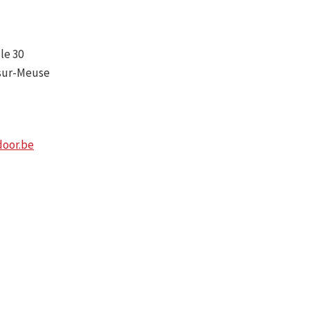
le 30
-sur-Meuse
oor.be