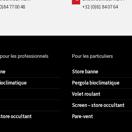
0)84 77 00 48
+32 (0)81 84 07 64
 pour les professionnels
Pour les particuliers
nne
Store banne
ioclimatique
Pergola bioclimatique
Volet roulant
Screen – store occultant
store occultant
Pare-vent