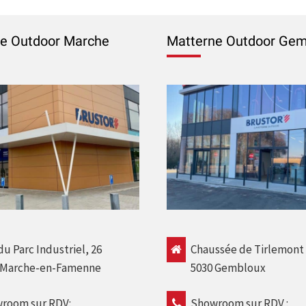
e Outdoor Marche
Matterne Outdoor Gem
u Parc Industriel, 26
Chaussée de Tirlemont
 Marche-en-Famenne
5030 Gembloux
room sur RDV:
Showroom sur RDV :