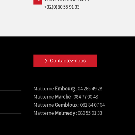
+32(0)80 55 91 33
Contactez-nous
Matterne
Embourg
: 04 265 49 28
Matterne
Marche
: 084 77 00 48
Matterne
Gembloux
: 081 84 07 64
Matterne
Malmedy
: 080 55 91 33